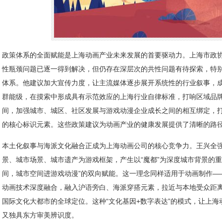
政策体系的全面赋能是上海动画产业未来发展的首要驱动力。上海市政
性瓶颈问题已逐一得到解决，但仍存在深层次的共性问题有待探索，特别涉
体系。他建议加大宣传力度，让主流媒体逐步展开系统性的行业叙事，
群能级，在摸索中形成具有示范效应的上海行业自律标准，打响区域品
间，加强城市、城区、社区发展与游戏动漫企业成长之间的相互绑定，
的核心标识元素。这些政策建议为动画产业的健康发展提供了清晰的路
本土化叙事与海派文化融合正成为上海动画公司的核心竞争力。王兴全
景、城市场景、城市遗产为游戏框架，产生以“魔都”为深度城市背景的重
间，城市空间进游戏动漫”的双向赋能。这一理念同样适用于动画制作—
动画技术深度融合，融入沪语旁白、海派穿搭元素，拉近与本地受众距
国际文化大都市的全球定位。这种“文化基因+数字表达”的模式，让上
又独具东方审美辨识度。