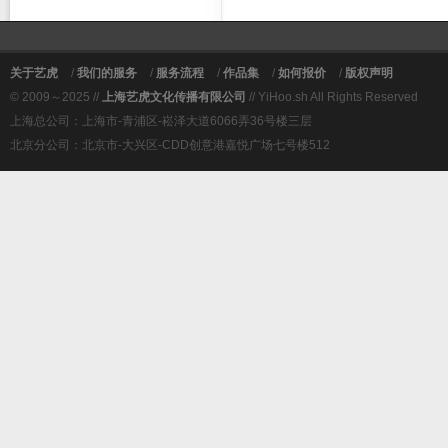
关于艺虎
/
我们的服务
/
服务流程
/
作品集
/
如何报价
/
版权声明
© 2009～2025 //
上海艺虎文化传播有限公司
// YiHoo.sh All Rights Reserved
上海总公司：上海市-青浦区-崧泽大道6066弄36号楼三层
北京分公司：北京市-大兴区-CDD创意港嘉悦广场七号楼512