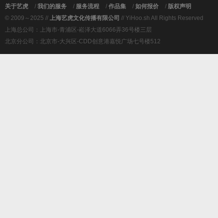
关于艺虎
/
我们的服务
/
服务流程
/
作品集
/
如何报价
/
版权声明
© 2009～2025 //
上海艺虎文化传播有限公司
// YiHoo.sh All Rights Reserved
上海总公司：上海市-青浦区-崧泽大道6066弄36号楼三层
北京分公司：北京市-大兴区-CDD创意港嘉悦广场七号楼512