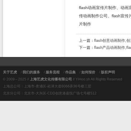
flash动画宣传片制作、
传动画制作公司、flash宣
片制作
上一篇：
flash创意动画制作,
下一篇：
flash产品动画制作,
关于艺虎
/
我们的服务
/
服务流程
/
作品集
/
如何报价
/
版权声明
© 2009～2025 //
上海艺虎文化传播有限公司
// YiHoo.sh All Rights Reserved
上海总公司：上海市-青浦区-崧泽大道6066弄36号楼三层
北京分公司：北京市-大兴区-CDD创意港嘉悦广场七号楼512