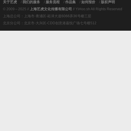
关于艺虎
/
我们的服务
/
服务流程
/
作品集
/
如何报价
/
版权声明
© 2009～2025 //
上海艺虎文化传播有限公司
// YiHoo.sh All Rights Reserved
上海总公司：上海市-青浦区-崧泽大道6066弄36号楼三层
北京分公司：北京市-大兴区-CDD创意港嘉悦广场七号楼512