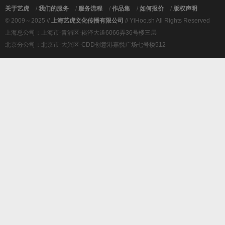
关于艺虎
/
我们的服务
/
服务流程
/
作品集
/
如何报价
/
版权声明
© 2009～2025 //
上海艺虎文化传播有限公司
// YiHoo.sh All Rights Reserved
上海总公司：上海市-青浦区-崧泽大道6066弄36号楼三层
北京分公司：北京市-大兴区-CDD创意港嘉悦广场七号楼512