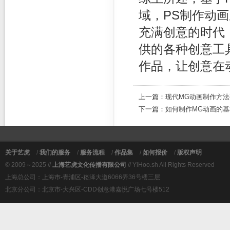
域，PS制作动
充满创意的时代
供的各种创意工
作品，让创意在
上一篇：
现代MG动画制作方法
下一篇：
如何制作MG动画的
关于艺虎
/
我们的服务
/
服务流程
/
作品集
/
如何报价
/
版权声明
© 2009～2025 //
上海艺虎文化传播有限公司
// YiHoo.sh All Rights Reserved
上海总公司：上海市-青浦区-崧泽大道6066弄36号楼三层
北京分公司：北京市-大兴区-CDD创意港嘉悦广场七号楼512