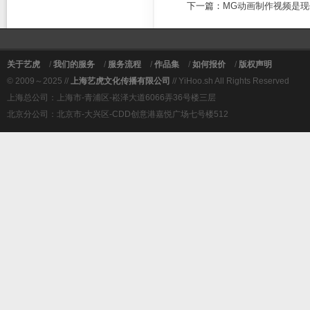
下一篇：
MG动画制作视频是
关于艺虎
/
我们的服务
/
服务流程
/
作品集
/
如何报价
/
版权声明
© 2009～2025 //
上海艺虎文化传播有限公司
// YiHoo.sh All Rights Reserved
上海总公司：上海市-青浦区-崧泽大道6066弄36号楼三层
北京分公司：北京市-大兴区-CDD创意港嘉悦广场七号楼512