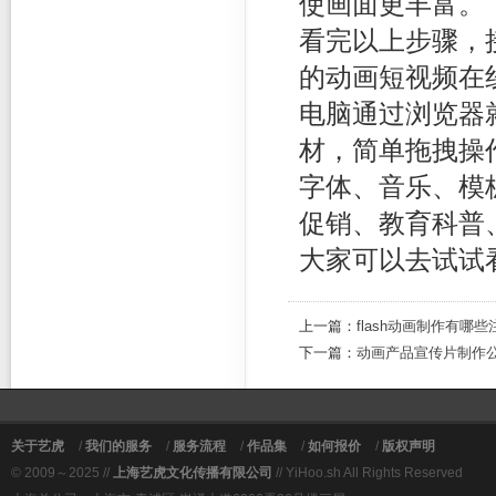
使画面更丰富。
看完以上步骤，
的动画短视频在
电脑通过浏览器
材，简单拖拽操
字体、音乐、模
促销、教育科普
大家可以去试试
上一篇：
flash动画制作有哪
下一篇：
动画产品宣传片制作
关于艺虎
/
我们的服务
/
服务流程
/
作品集
/
如何报价
/
版权声明
© 2009～2025 //
上海艺虎文化传播有限公司
// YiHoo.sh All Rights Reserved