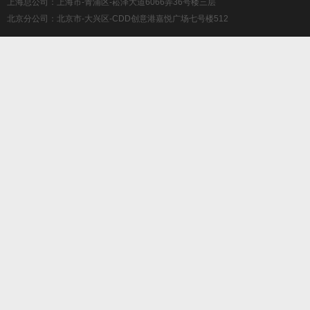
上海总公司：上海市-青浦区-崧泽大道6066弄36号楼三层
北京分公司：北京市-大兴区-CDD创意港嘉悦广场七号楼512