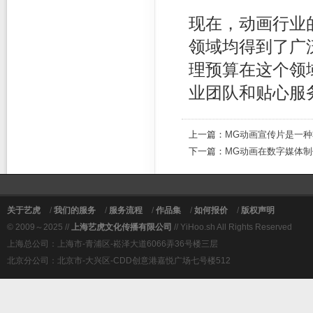
现在，动画行业
领域均得到了广
理预算在这个领
业团队和贴心服
上一篇：
MG动画宣传片是一
下一篇：
MG动画在数字媒体
关于艺虎
/
我们的服务
/
服务流程
/
作品集
/
如何报价
/
版权声明
© 2009～2025 //
上海艺虎文化传播有限公司
// YiHoo.sh All Rights Reserved
上海总公司：上海市-青浦区-崧泽大道6066弄36号楼三层
北京分公司：北京市-大兴区-CDD创意港嘉悦广场七号楼512