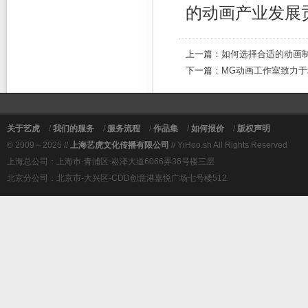
的动画产业发展
上一篇：
如何选择合适的动画
下一篇：
MG动画工作室致力
关于艺虎
/
我们的服务
/
服务流程
/
作品集
/
如何报价
/
版权声明
© 2009～2025 //
上海艺虎文化传播有限公司
// YiHoo.sh All Rights Reserved
上海总公司：上海市-青浦区-崧泽大道6066弄36号楼三层
北京分公司：北京市-大兴区-CDD创意港嘉悦广场七号楼512