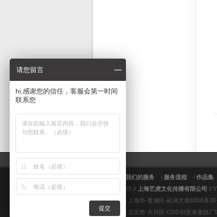
请您留言
hi,感谢您的信任，客服会第一时间
联系您
关于艺虎
/
我们的服务
/
服务流程
/
作品集
© 2009～2025 //
上海艺虎文化传播有限公司
// 
上海总公司：上海市-青浦区-崧泽大道6066弄3
提交
北京分公司：北京市-大兴区-CDD创意港嘉悦广场