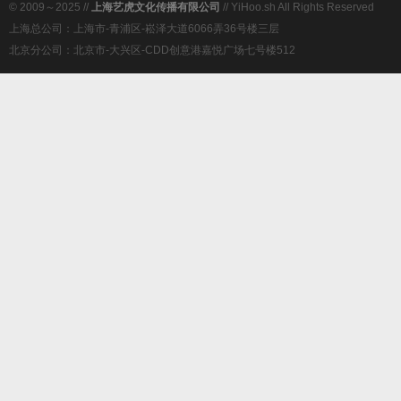
© 2009～2025 //
上海艺虎文化传播有限公司
// YiHoo.sh All Rights Reserved
上海总公司：上海市-青浦区-崧泽大道6066弄36号楼三层
北京分公司：北京市-大兴区-CDD创意港嘉悦广场七号楼512