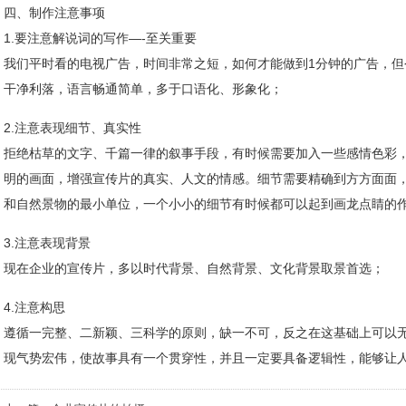
四、制作注意事项
1.要注意解说词的写作—-至关重要
我们平时看的电视广告，时间非常之短，如何才能做到1分钟的广告，但
干净利落，语言畅通简单，多于口语化、形象化；
2.注意表现细节、真实性
拒绝枯草的文字、千篇一律的叙事手段，有时候需要加入一些感情色彩
明的画面，增强宣传片的真实、人文的情感。细节需要精确到方方面面
和自然景物的最小单位，一个小小的细节有时候都可以起到画龙点睛的
3.注意表现背景
现在企业的宣传片，多以时代背景、自然背景、文化背景取景首选；
4.注意构思
遵循一完整、二新颖、三科学的原则，缺一不可，反之在这基础上可以
现气势宏伟，使故事具有一个贯穿性，并且一定要具备逻辑性，能够让