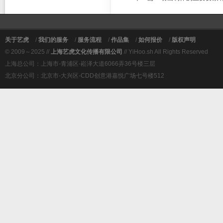
关于艺虎
/
我们的服务
/
服务流程
/
作品集
/
如何报价
/
版权声明
© 2009～2025 //
上海艺虎文化传播有限公司
// YiHoo.sh All Rights Reserved
上海总公司：上海市-青浦区-崧泽大道6066弄36号楼三层
北京分公司：北京市-大兴区-CDD创意港嘉悦广场七号楼512