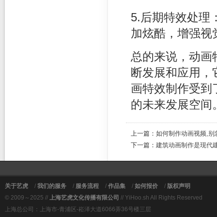
5.后期特效处
加炫酷，增强视
总的来说，动画
断发展和应用，
画特效制作受到
的未来发展空间
上一篇：
如何制作动画视频,别
下一篇：
建筑动画制作是现代
关于艺虎
/
我们的服务
/
服务流程
/
作品集
/
如何报价
/
版权声明
© 2009～2025 //
上海艺虎文化传播有限公司
// YiHoo.sh All Rights Reserved
上海总公司：上海市-青浦区-崧泽大道6066弄36号楼三层