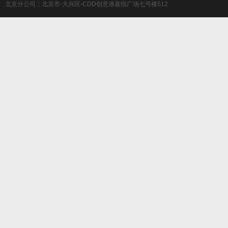
北京分公司：北京市-大兴区-CDD创意港嘉悦广场七号楼512