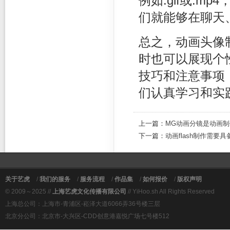
例如.gif或.
们就能够在聊天
总之，动画头像
时也可以展现个
技巧和注意事项
们认真学习和实
上一篇：
MG动画分镜是动画
下一篇：
动画flash制作需要
关于艺虎
/
我们的服务
/
服务流程
/
作品集
/
如何报价
/
版权声明
© 2009～2025 //
上海艺虎文化传播有限公司
// YiHoo.sh All Rights Reserved
上海总公司：上海市-青浦区-崧泽大道6066弄36号楼三层
北京分公司：北京市-大兴区-CDD创意港嘉悦广场七号楼512