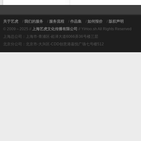
关于艺虎
/
我们的服务
/
服务流程
/
作品集
/
如何报价
/
版权声明
© 2009～2025 //
上海艺虎文化传播有限公司
// YiHoo.sh All Rights Reserved
上海总公司：上海市-青浦区-崧泽大道6066弄36号楼三层
北京分公司：北京市-大兴区-CDD创意港嘉悦广场七号楼512