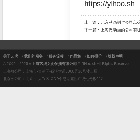
https://yihoo.sh
上一篇：
北京动画制作公司怎么
下一篇：
上海做动画的公司有
关于艺虎
/
我们的服务
/
服务流程
/
作品集
/
如何报价
/
版权声明
© 2009～2025 //
上海艺虎文化传播有限公司
// YiHoo.sh All Rights Reserved
上海总公司：上海市-青浦区-崧泽大道6066弄36号楼三层
北京分公司：北京市-大兴区-CDD创意港嘉悦广场七号楼512