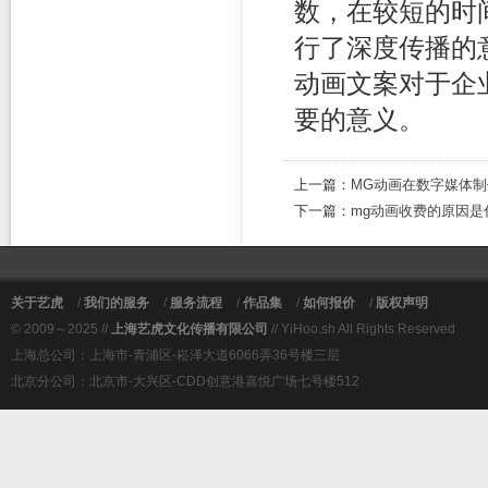
数，在较短的时
行了深度传播的
动画文案对于企
要的意义。
上一篇：
MG动画在数字媒体
下一篇：
mg动画收费的原因是
关于艺虎
/
我们的服务
/
服务流程
/
作品集
/
如何报价
/
版权声明
© 2009～2025 //
上海艺虎文化传播有限公司
// YiHoo.sh All Rights Reserved
上海总公司：上海市-青浦区-崧泽大道6066弄36号楼三层
北京分公司：北京市-大兴区-CDD创意港嘉悦广场七号楼512