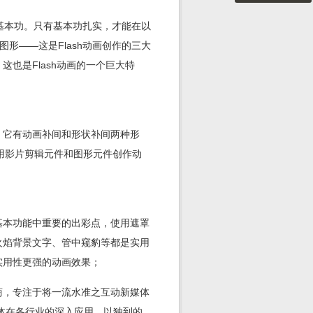
基本功。只有基本功扎实，才能在以
编辑图形——这是Flash动画创作的三大
也是Flash动画的一个巨大特
点，它有动画补间和形状补间两种形
应用影片剪辑元件和图形元件创作动
大基本功能中重要的出彩点，使用遮罩
火焰背景文字、管中窥豹等都是实用
实用性更强的动画效果；
应商，专注于将一流水准之互动新媒体
体在各行业的深入应用，以独到的