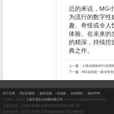
总的来说，MG
为流行的数字性
趣、奇怪或令人
体验。在未来的
的精深，持续挖
典之作。
上一篇：
上海动画制作行业招
下一篇：
MG动画是一家非常
关于艺虎
/
我们的服务
/
服务流程
/
作品集
/
如何报价
/
版权声明
© 2009～2025 //
上海艺虎文化传播有限公司
// YiHoo.sh All Rights Reserved
上海总公司：上海市-青浦区-崧泽大道6066弄36号楼三层
北京分公司：北京市-大兴区-CDD创意港嘉悦广场七号楼512