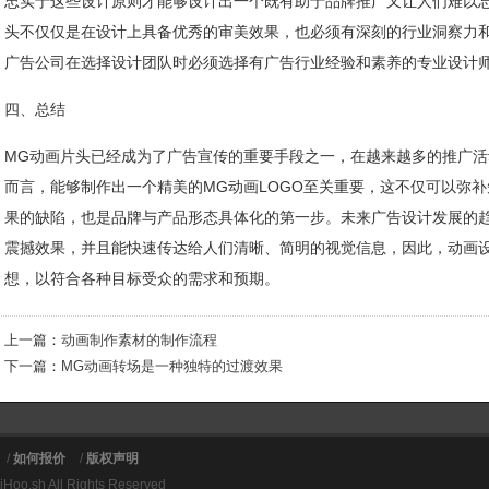
忠实于这些设计原则才能够设计出一个既有助于品牌推广又让人们难以
头不仅仅是在设计上具备优秀的审美效果，也必须有深刻的行业洞察力
广告公司在选择设计团队时必须选择有广告行业经验和素养的专业设计
四、总结
MG动画片头已经成为了广告宣传的重要手段之一，在越来越多的推广
而言，能够制作出一个精美的MG动画LOGO至关重要，这不仅可以弥
果的缺陷，也是品牌与产品形态具体化的第一步。未来广告设计发展的
震撼效果，并且能快速传达给人们清晰、简明的视觉信息，因此，动画
想，以符合各种目标受众的需求和预期。
上一篇：
动画制作素材的制作流程
下一篇：
MG动画转场是一种独特的过渡效果
/
如何报价
/
版权声明
YiHoo.sh All Rights Reserved